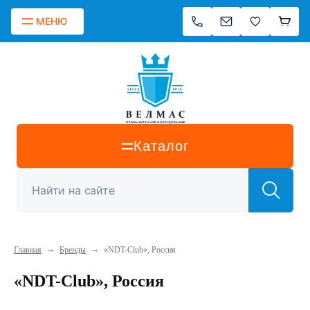
МЕНЮ
Каталог
→
→
Главная
Бренды
«NDT-Club», Россия
«NDT-Club», Россия