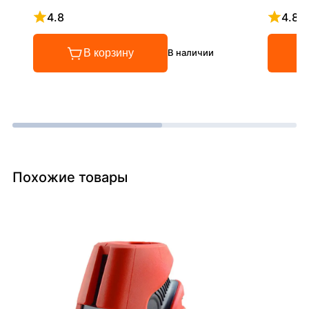
4.8
4.8
Рейтинг 4.8 из 5
Рейтинг
В корзину
В наличии
Похожие товары