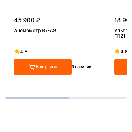
45 900 ₽
18 90
Анемометр В7-А9
Ультра
П121-5
4.8
4.8
Рейтинг 4.8 из 5
Рейтинг
В корзину
В наличии