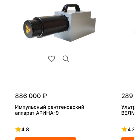
886 000 ₽
289 0
Импульсный рентгеновский
Ультра
аппарат АРИНА-9
ВЕЛМА
4.8
4.8
Рейтинг 4.8 из 5
Рейтинг