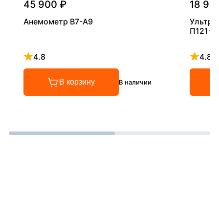
45 900 ₽
18 90
Анемометр В7-А9
Ультра
П121-5
4.8
4.8
Рейтинг 4.8 из 5
Рейтинг
В корзину
В наличии