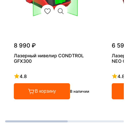
8 990 ₽
6 590
Лазерный нивелир CONDTROL
Лазерн
GFX300
NEO G1
4.8
4.8
Рейтинг 4.8 из 5
Рейтинг
В корзину
В наличии