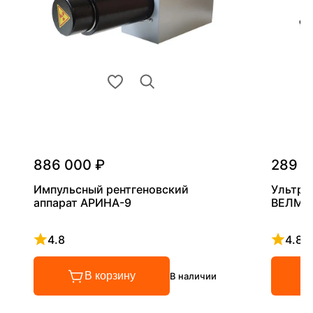
886 000 ₽
289 0
Импульсный рентгеновский
Ультра
аппарат АРИНА-9
ВЕЛМА
4.8
4.8
Рейтинг 4.8 из 5
Рейтинг
В корзину
В наличии