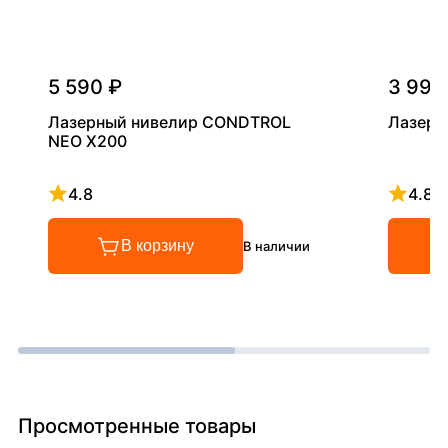
5 590 ₽
3 990
Лазерный нивелир CONDTROL
Лазерн
NEO X200
4.8
4.8
Рейтинг 4.8 из 5
Рейтинг
В корзину
В наличии
Просмотренные товары