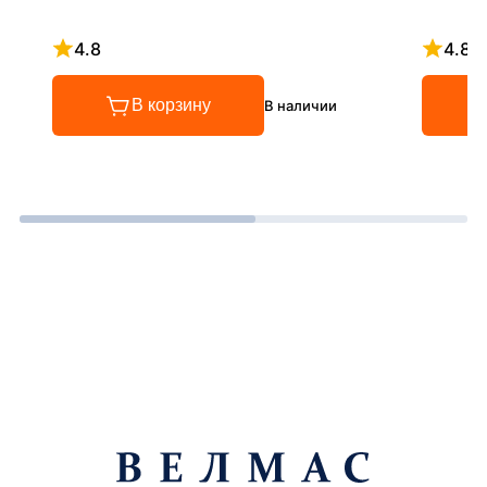
4.8
4.8
Рейтинг 4.8 из 5
Рейтинг
В корзину
В наличии