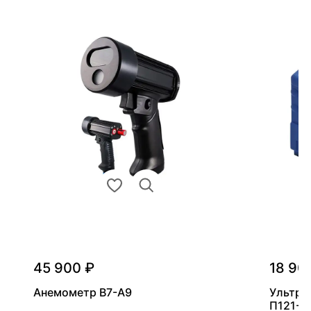
45 900 ₽
18 90
Анемометр В7-А9
Ультра
П121-5