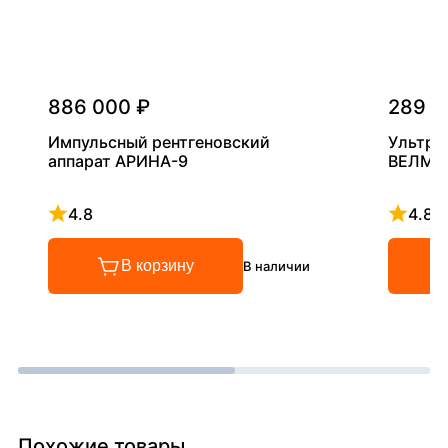
886 000 ₽
289 0
Импульсный рентгеновский
Ультра
аппарат АРИНА-9
ВЕЛМА
4.8
4.8
Рейтинг 4.8 из 5
Рейтинг
В корзину
В наличии
Похожие товары