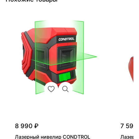
8 990 ₽
7 590
Лазерный нивелир CONDTROL
Лазерн