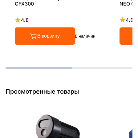
GFX300
NEO G2
4.8
4.8
Рейтинг 4.8 из 5
Рейтинг
В корзину
В наличии
Просмотренные товары