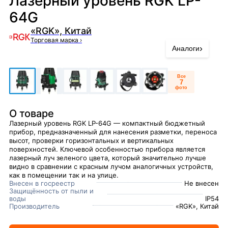
Лазерный уровень RGK LP-
64G
«RGK», Китай
Торговая марка
›
›
Аналоги
Все
7
фото
О товаре
Лазерный уровень RGK LP-64G — компактный бюджетный
прибор, предназначенный для нанесения разметки, переноса
высот, проверки горизонтальных и вертикальных
поверхностей. Ключевой особенностью прибора является
лазерный луч зеленого цвета, который значительно лучше
видно в сравнении с красным лучом аналогичных устройств,
как в помещении так и на улице.
Внесен в госреестр
Не внесен
Защищённость от пыли и
воды
IP54
Производитель
«RGK», Китай