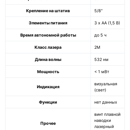
Крепление на штатив
5/8"
Элементы питания
3 х АА (1,5 В)
Время автономной работы
до 5 ч
Класс лазера
2М
Длина волны
532 нм
Мощность
< 1 мВт
визуальная
Индикация
(свет)
Функции
нет данных
винт плавной
наводки
Прочее
лазерный