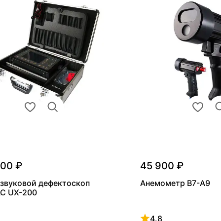
000 ₽
45 900 ₽
звуковой дефектоскоп
Анемометр В7-А9
С UX-200
4.8