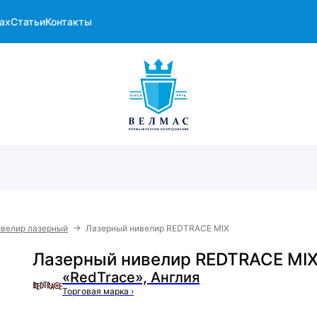
ах
Статьи
Контакты
→
велир лазерный
Лазерный нивелир REDTRACE MIX
Лазерный нивелир REDTRACE MI
«RedTrace», Англия
Торговая марка
›