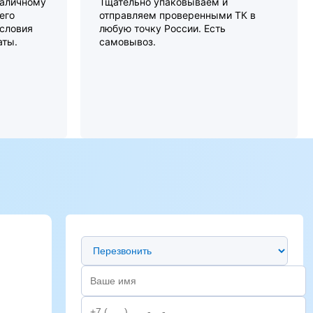
наличному
Тщательно упаковываем и
его
отправляем проверенными ТК в
словия
любую точку России. Есть
аты.
самовывоз.
Предпочтительный способ связи