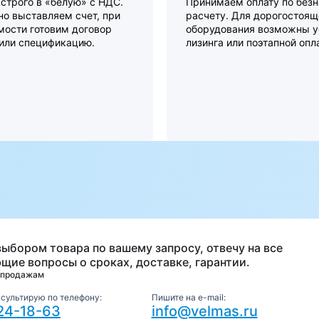
строго в «белую» с НДС.
Принимаем оплату по без
о выставляем счет, при
расчету. Для дорогостоящ
мости готовим договор
оборудования возможны у
 или спецификацию.
лизинга или поэтапной опл
а
выбором товара по вашему запросу, отвечу на все
щие вопросы о сроках, доставке, гарантии.
 продажам
нсультирую по телефону:
Пишите на e-mail:
24-18-63
info@velmas.ru