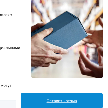
мплекс
ициальными
омогут
Оставить отзыв