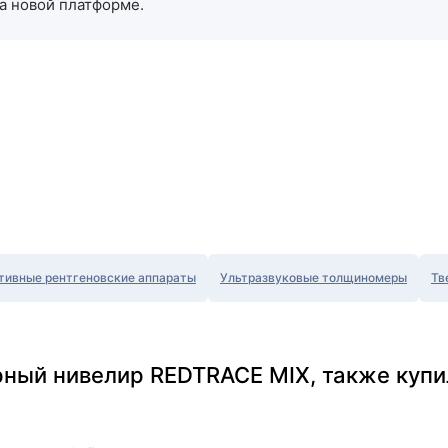
а новой платформе.
тивные рентгеновские аппараты
Ультразвуковые толщиномеры
Тв
рный нивелир REDTRACE MIX, также купи