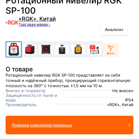
Ротационный нивелир RGK
SP-100
«RGK», Китай
Торговая марка
›
›
Аналоги
Все
7
фото
О товаре
Ротационный нивелир RGK SP-100 представляет из себя
точный и надёжный прибор, проецирующий горизонтальную
плоскость на 360° с точностью ±1,5 мм на 10 м.
Внесен в госреестр
Не внесен
Защищённость от пыли и
воды
IP54
Производитель
«RGK», Китай
Поверка нивелиров лазерных