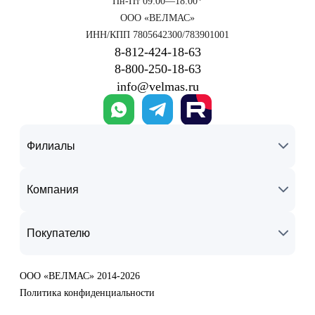
Пн-Пт 09:00—18:00*
ООО «ВЕЛМАС»
ИНН/КПП 7805642300/783901001
8‑812‑424‑18‑63
8‑800‑250‑18‑63
info@velmas.ru
Филиалы
Компания
Покупателю
ООО «ВЕЛМАС» 2014-2026
Политика конфиденциальности