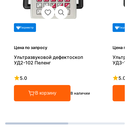
Госреестр
Госреес
Цена по запросу
Цена по
Ультразвуковой дефектоскоп
Ультра
УД2-102 Пеленг
УД3-10
5.0
5.0
Рейтинг 5 из 5
Рейтинг
В корзину
В наличии