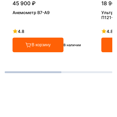
45 900 ₽
18 90
Анемометр В7-А9
Ультра
П121-5
4.8
4.8
Рейтинг 4.8 из 5
Рейтинг
В корзину
В наличии