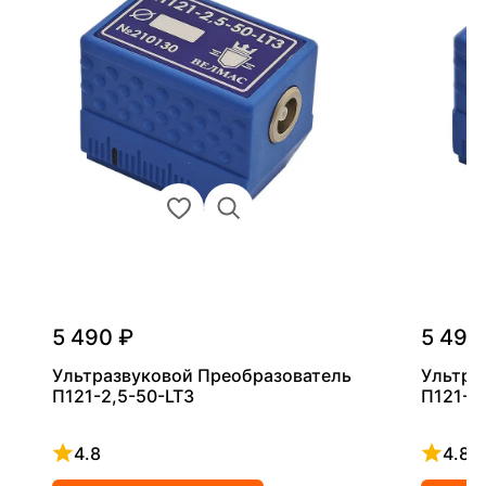
5 490 ₽
5 490
Ультразвуковой Преобразователь
Ультра
П121-2,5-50-LT3
П121-5
4.8
4.8
Рейтинг 4.8 из 5
Рейтинг