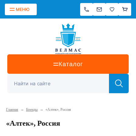
МЕНЮ
Каталог
→
→
Главная
Бренды
«Алтек», Россия
«Алтек», Россия