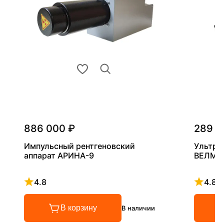
886 000 ₽
289 0
Импульсный рентгеновский
Ультра
аппарат АРИНА-9
ВЕЛМА
4.8
4.8
Рейтинг 4.8 из 5
Рейтинг
В корзину
В наличии