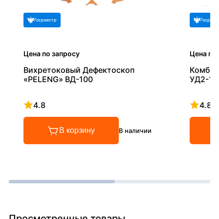
Госреестр
Госреес
Цена по запросу
Цена по
Вихретоковый Дефектоскоп
Комбин
«PELENG» ВД-100
УД2-10
4.8
4.8
Рейтинг 4.8 из 5
Рейтинг
В корзину
В наличии
Просмотренные товары