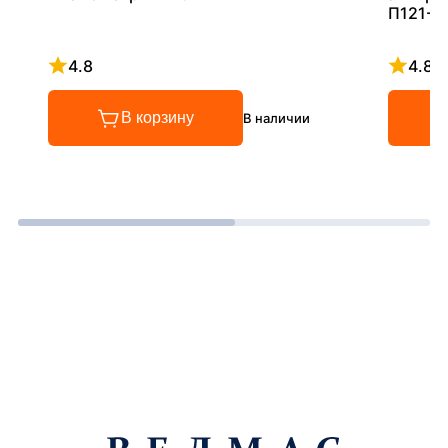
П121-5
4.8
4.8
Рейтинг 4.8 из 5
Рейтинг
В корзину
В наличии