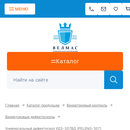
МЕНЮ
Каталог
→
→
→
Главная
Каталог продукции
Вихретоковый контроль
→
Вихретоковые дефектоскопы
Универсальный дефектоскоп УД3-307ВД (PELENG-307)