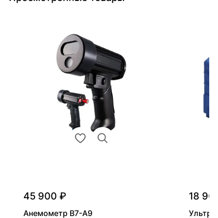
45 900 ₽
18 90
Анемометр В7-А9
Ультра