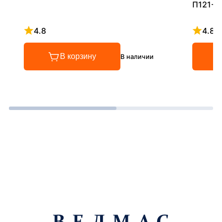
П121-5
4.8
4.8
Рейтинг 4.8 из 5
Рейтинг
В корзину
В наличии