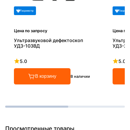
Госреестр
Госреес
Цена по запросу
Цена по
Ультразвуковой дефектоскоп
Ультра
УД3-103ВД
УД3-20
5.0
5.0
Рейтинг 5 из 5
Рейтинг
В корзину
В наличии
Просмотренные товары