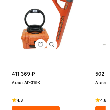
411 369 ₽
502 8
Атлет АГ-319К
Атлет 
4.8
4.8
Рейтинг 4.8 из 5
Рейтинг