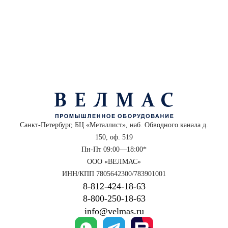
Санкт-Петербург, БЦ «Металлист», наб. Обводного канала д.
150, оф. 519
Пн-Пт 09:00—18:00*
ООО «ВЕЛМАС»
ИНН/КПП 7805642300/783901001
8‑812‑424‑18‑63
8‑800‑250‑18‑63
info@velmas.ru