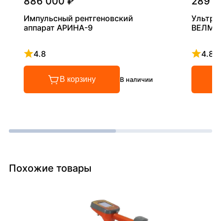
886 000 ₽
289 0
Импульсный рентгеновский
Ультра
аппарат АРИНА-9
ВЕЛМА
4.8
4.8
Рейтинг 4.8 из 5
Рейтинг
В корзину
В наличии
Похожие товары