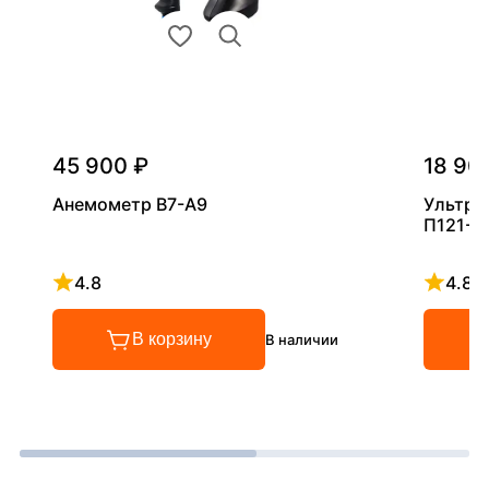
45 900 ₽
18 90
Анемометр В7-А9
Ультра
П121-5
4.8
4.8
Рейтинг 4.8 из 5
Рейтинг
В корзину
В наличии