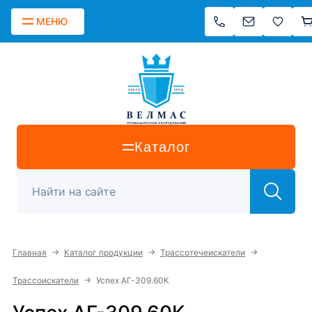
МЕНЮ
Каталог
→
→
→
Главная
Каталог продукции
Трассотечеискатели
→
Трассоискатели
Успех АГ-309.60К