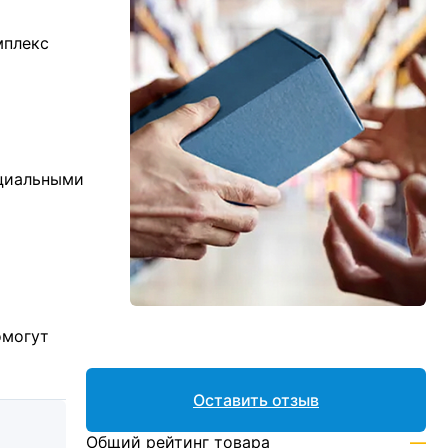
мплекс
ициальными
омогут
Оставить отзыв
Общий рейтинг товара
—