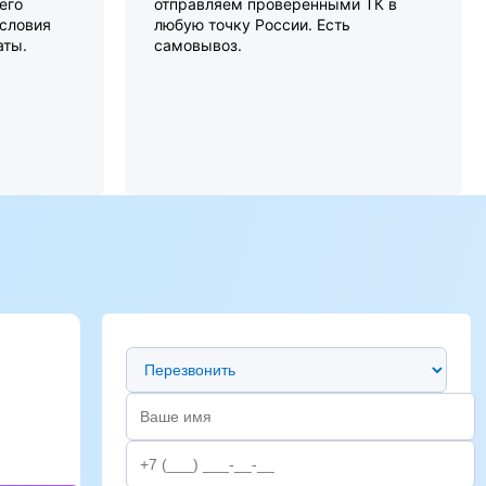
его
отправляем проверенными ТК в
словия
любую точку России. Есть
аты.
самовывоз.
Предпочтительный способ связи