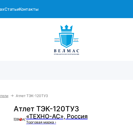
ах
Статьи
Контакты
→
атели
Атлет ТЭК-120ТУЗ
Атлет ТЭК-120ТУЗ
«ТЕХНО-АС», Россия
Торговая марка
›