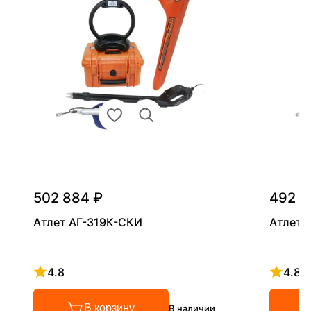
502 884 ₽
492 9
Атлет АГ-319К-СКИ
Атлет 
4.8
4.8
Рейтинг 4.8 из 5
Рейтинг
В корзину
В наличии