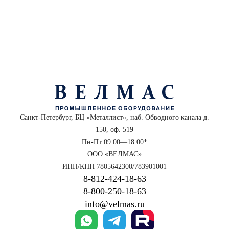
Санкт-Петербург, БЦ «Металлист», наб. Обводного канала д.
150, оф. 519
Пн-Пт 09:00—18:00*
ООО «ВЕЛМАС»
ИНН/КПП 7805642300/783901001
8‑812‑424‑18‑63
8‑800‑250‑18‑63
info@velmas.ru