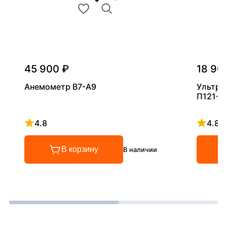
45 900 ₽
18 90
Анемометр В7-А9
Ультра
П121-5
4.8
4.8
Рейтинг 4.8 из 5
Рейтинг
В корзину
В наличии