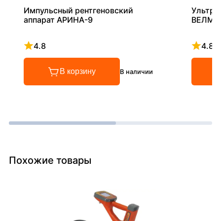
Импульсный рентгеновский
Ультра
аппарат АРИНА-9
ВЕЛМА
4.8
4.8
Рейтинг 4.8 из 5
Рейтинг
В корзину
В наличии
Похожие товары