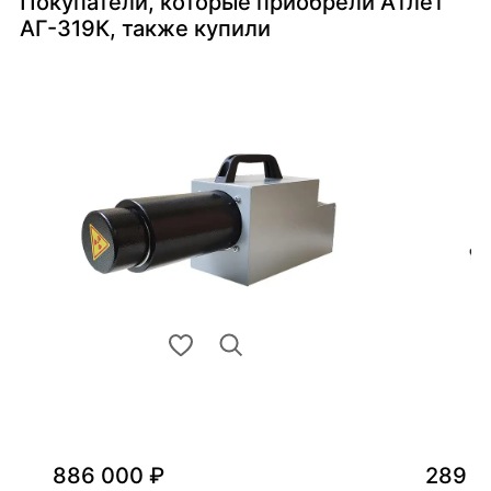
Покупатели, которые приобрели Атлет
АГ-319К, также купили
886 000 ₽
289 0