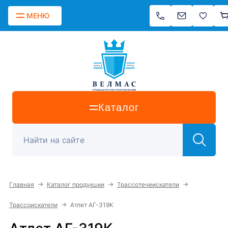
МЕНЮ
Каталог
→
→
→
Главная
Каталог продукции
Трассотечеискатели
→
Трассоискатели
Атлет АГ-319К