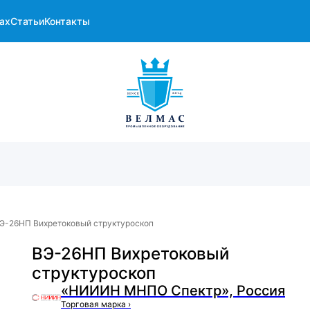
ах
Статьи
Контакты
Э-26НП Вихретоковый структуроскоп
ВЭ-26НП Вихретоковый
структуроскоп
«НИИИН МНПО Спектр», Россия
Торговая марка
›