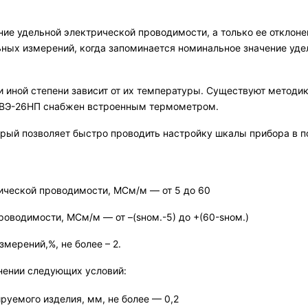
ие удельной электрической проводимости, а только ее отклонен
ых измерений, когда запоминается номинальное значение удел
 иной степени зависит от их температуры. Существуют методик
п ВЭ-26НП снабжен встроенным термометром.
орый позволяет быстро проводить настройку шкалы прибора в 
ической проводимости, МСм/м — от 5 до 60
оводимости, МСм/м — от –(sном.-5) до +(60-sном.)
мерений,%, не более – 2.
нении следующих условий:
уемого изделия, мм, не более — 0,2