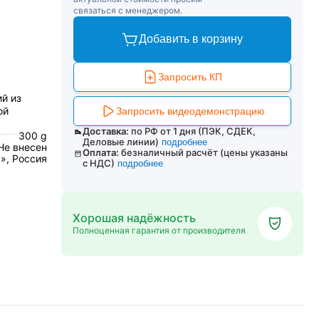
связаться с менеджером.
Добавить в корзину
Запросить КП
я
й из
ой
Запросить видеодемонстрацию
Доставка:
по РФ от 1 дня (ПЭК, СДЕК,
300 g
Деловые линии)
подробнее
Не внесен
Оплата:
безналичный расчёт (цены указаны
, Россия
с НДС)
подробнее
Хорошая надёжность
Полноценная гарантия от производителя