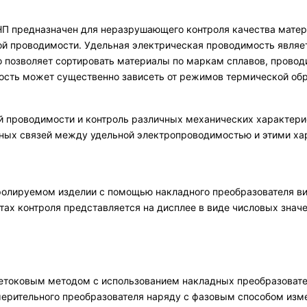
П предназначен для неразрушающего контроля качества матери
ой проводимости. Удельная электрическая проводимость являе
то позволяет сортировать материалы по маркам сплавов, провод
сть может существенно зависеть от режимов термической обраб
й проводимости и контроль различных механических характер
ных связей между удельной электропроводимостью и этими ха
тролируемом изделии с помощью накладного преобразователя 
тах контроля представляется на дисплее в виде числовых знач
токовым методом с использованием накладных преобразовател
ерительного преобразователя наряду с фазовым способом изм