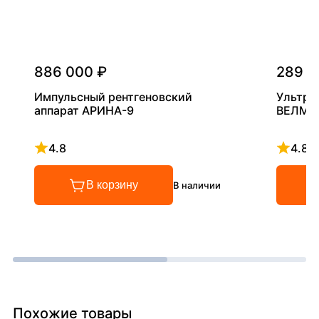
886 000 ₽
289 0
Импульсный рентгеновский
Ультра
аппарат АРИНА-9
ВЕЛМА
4.8
4.8
Рейтинг 4.8 из 5
Рейтинг
В корзину
В наличии
Похожие товары