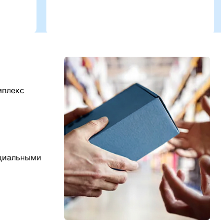
мплекс
ициальными