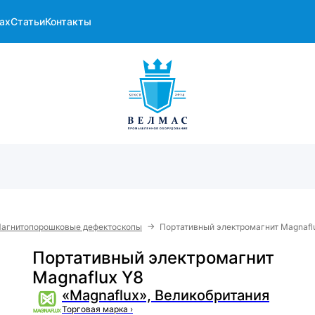
ах
Статьи
Контакты
→
агнитопорошковые дефектоскопы
Портативный электромагнит Magnafl
Портативный электромагнит
Magnaflux Y8
«Magnaflux», Великобритания
Торговая марка
›