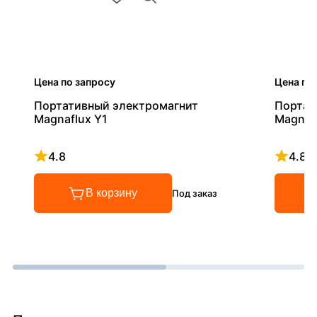
Цена по запросу
Цена по
Портативный электромагнит
Портат
Magnaflux Y1
Magnaf
4.8
4.8
Рейтинг 4.8 из 5
Рейтинг
В корзину
Под заказ