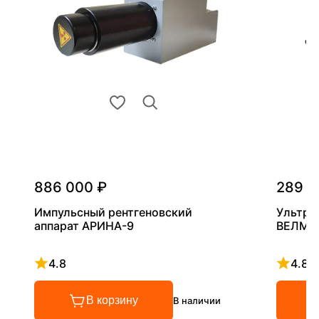
886 000 ₽
289 0
Импульсный рентгеновский
Ультра
аппарат АРИНА-9
ВЕЛМА
4.8
4.8
Рейтинг 4.8 из 5
Рейтинг
В корзину
В наличии