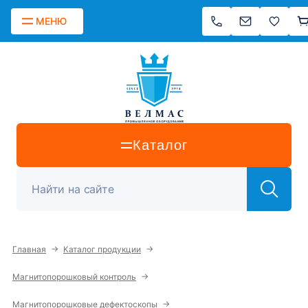
МЕНЮ
Каталог
→
→
Главная
Каталог продукции
→
Магнитопорошковый контроль
→
Магнитопорошковые дефектоскопы