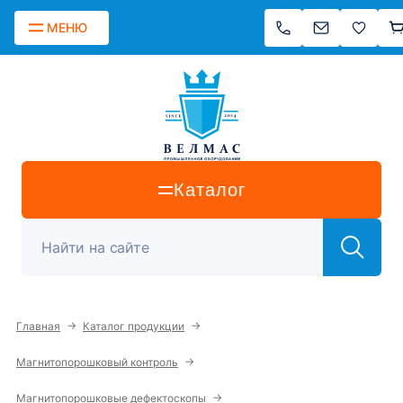
МЕНЮ
Каталог
→
→
Главная
Каталог продукции
→
Магнитопорошковый контроль
→
Магнитопорошковые дефектоскопы