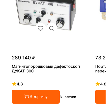
289 140 ₽
73 20
Магнитопорошковый дефектоскоп
Портат
ДУКАТ-300
переме
4.8
4.8
Рейтинг 4.8 из 5
Рейтинг
В корзину
В наличии