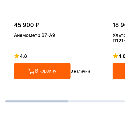
45 900 ₽
18 90
Анемометр В7-А9
Ультра
П121-5
4.8
4.8
Рейтинг 4.8 из 5
Рейтинг
В корзину
В наличии