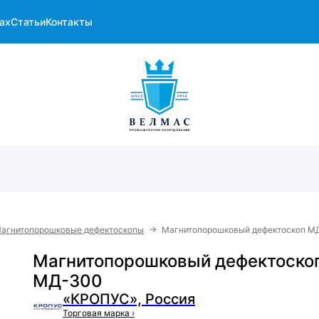
ах
Статьи
Контакты
→
агнитопорошковые дефектоскопы
Магнитопорошковый дефектоскоп М
Магнитопорошковый дефектоско
МД-300
«КРОПУС», Россия
Торговая марка
›