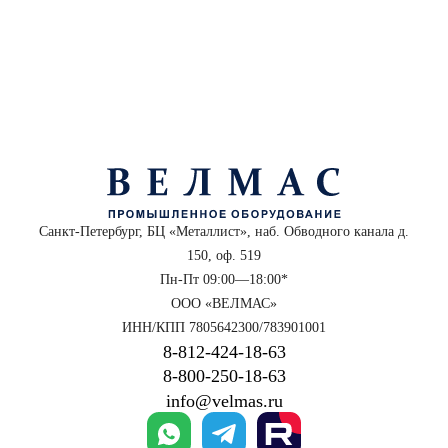
Санкт-Петербург, БЦ «Металлист», наб. Обводного канала д.
150, оф. 519
Пн-Пт 09:00—18:00*
ООО «ВЕЛМАС»
ИНН/КПП 7805642300/783901001
8‑812‑424‑18‑63
8‑800‑250‑18‑63
info@velmas.ru