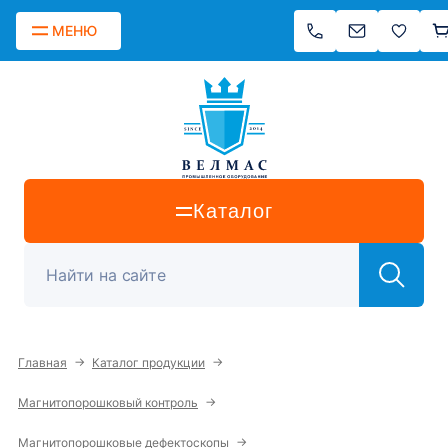
МЕНЮ
Каталог
→
→
Главная
Каталог продукции
→
Магнитопорошковый контроль
→
Магнитопорошковые дефектоскопы