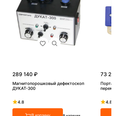
289 140 ₽
73 20
Магнитопорошковый дефектоскоп
Портат
ДУКАТ-300
переме
4.8
4.8
Рейтинг 4.8 из 5
Рейтинг
В корзину
В наличии