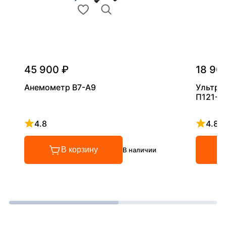
45 900 ₽
18 90
Анемометр В7-А9
Ультра
П121-5
4.8
4.8
Рейтинг 4.8 из 5
Рейтинг
В корзину
В наличии