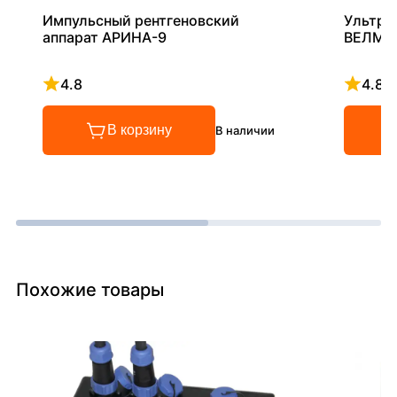
Импульсный рентгеновский
Ультра
аппарат АРИНА-9
ВЕЛМА
4.8
4.8
Рейтинг 4.8 из 5
Рейтинг
В корзину
В наличии
Похожие товары