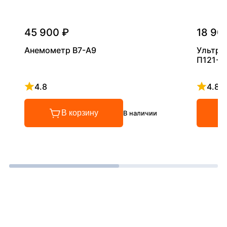
45 900 ₽
18 90
Анемометр В7-А9
Ультра
П121-5
4.8
4.8
Рейтинг 4.8 из 5
Рейтинг
В корзину
В наличии