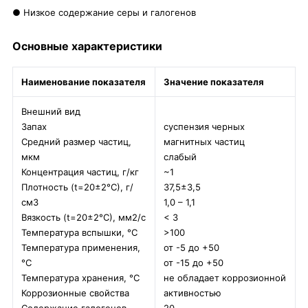
● Низкое содержание серы и галогенов
Основные характеристики
Наименование показателя
Значение показателя
Внешний вид
Запах
суспензия черных
Средний размер частиц,
магнитных частиц
мкм
слабый
Концентрация частиц, г/кг
~1
Плотность (t=20±2°С), г/
37,5±3,5
см3
1,0 – 1,1
Вязкость (t=20±2°С), мм2/с
< 3
Температура вспышки, °C
>100
Температура применения,
от -5 до +50
°C
от -15 до +50
Температура хранения, °C
не обладает коррозионной
Коррозионные свойства
активностью