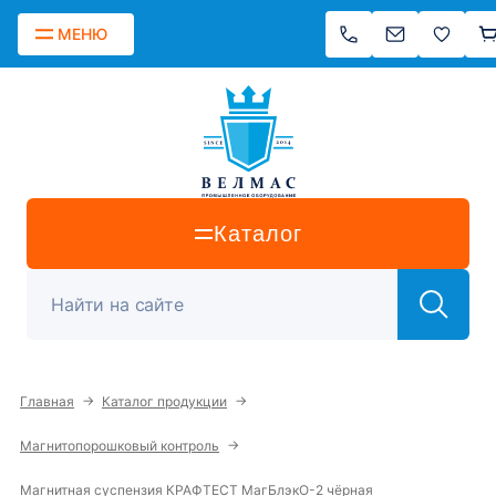
МЕНЮ
Каталог
→
→
Главная
Каталог продукции
→
Магнитопорошковый контроль
Магнитная суспензия КРАФТЕСТ МагБлэкО-2 чёрная