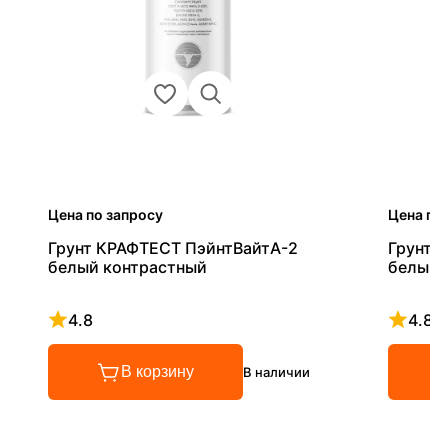
Цена по запросу
Цена по
Грунт КРАФТЕСТ ПэйнтВайтА-2
Грунт 
белый контрастный
белый 
4.8
4.8
Рейтинг 4.8 из 5
Рейтинг
В корзину
В наличии