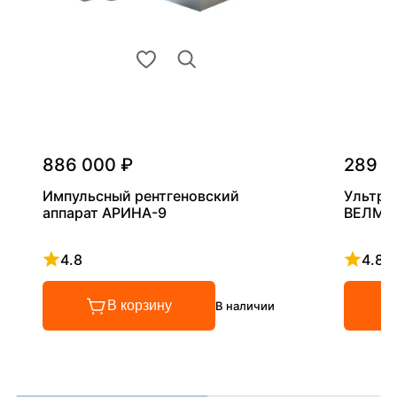
886 000 ₽
289 0
Импульсный рентгеновский
Ультра
аппарат АРИНА-9
ВЕЛМА
4.8
4.8
Рейтинг 4.8 из 5
Рейтинг
В корзину
В наличии