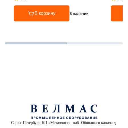
Рейтинг 4.8 из 5
Рейтинг
В корзину
В наличии
Санкт-Петербург, БЦ «Металлист», наб. Обводного канала д.