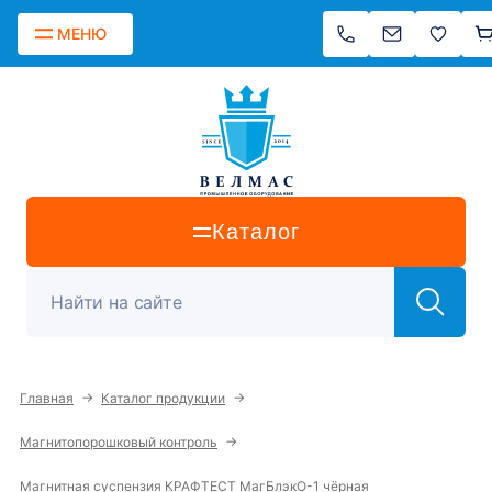
МЕНЮ
Каталог
→
→
Главная
Каталог продукции
→
Магнитопорошковый контроль
Магнитная суспензия КРАФТЕСТ МагБлэкО-1 чёрная