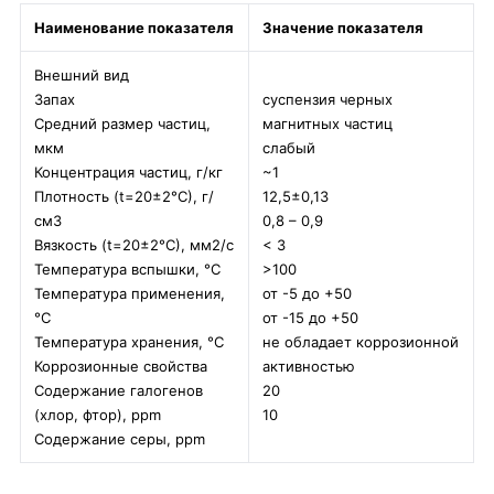
Наименование показателя
Значение показателя
Внешний вид
Запах
суспензия черных
Средний размер частиц,
магнитных частиц
мкм
слабый
Концентрация частиц, г/кг
~1
Плотность (t=20±2°С), г/
12,5±0,13
см3
0,8 – 0,9
Вязкость (t=20±2°С), мм2/с
< 3
Температура вспышки, °C
>100
Температура применения,
от -5 до +50
°C
от -15 до +50
Температура хранения, °C
не обладает коррозионной
Коррозионные свойства
активностью
Содержание галогенов
20
(хлор, фтор), ppm
10
Содержание серы, ppm