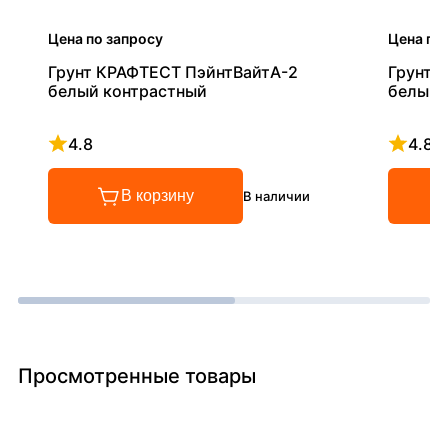
Цена по запросу
Цена по
Грунт КРАФТЕСТ ПэйнтВайтА-2
Грунт 
белый контрастный
белый 
4.8
4.8
Рейтинг 4.8 из 5
Рейтинг
В корзину
В наличии
Просмотренные товары