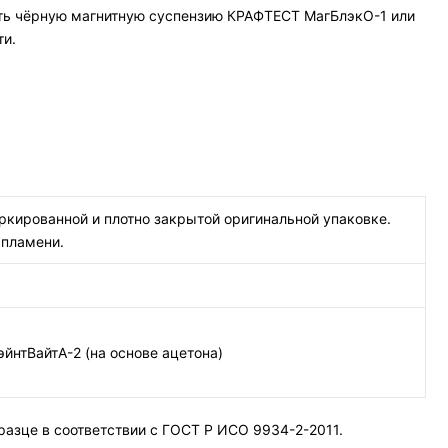
ть чёрную магнитную суспензию КРАФТЕСТ МагБлэкО-1 или
ти.
кированной и плотно закрытой оригинальной упаковке.
 пламени.
йнтВайтА-2 (на основе ацетона)
азце в соответствии с ГОСТ Р ИСО 9934-2-2011.