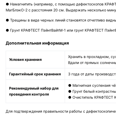
● Намагнитить (например, с помощью дефектоскопов КРАФ
МагБлэкО-2 с расстояния 20 см. Выдержать несколько минут
● Трещины в виде черных линий становятся отчетливо видны
● Грунт КРАФТЕСТ ПэйнтВайтМ-1 или грунт КРАФТЕСТ ПэйнтВ
Дополнительная информация
Хранить в прохладном, с
Условия хранения
Вдали от прямых солнечны
Гарантийный срок хранения
3 года от даты производс
● Магнитная суспензия ч
Рекомендуемый набор для
● Грунт белый контрастны
проведения контроля
● Очиститель КРАФТЕСТ 
Для подтверждения правильности работы с дефектоскопиче