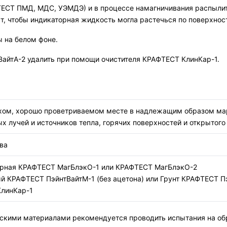
ТЕСТ ПМД, МДС, УЭМДЭ) и в процессе намагничивания распыли
, чтобы индикаторная жидкость могла растечься по поверхнос
 на белом фоне.
айтА-2 удалить при помощи очистителя КРАФТЕСТ КлинКар-1.
ухом, хорошо проветриваемом месте в надлежащим образом мар
х лучей и источников тепла, горячих поверхностей и открытого
тва
ёрная КРАФТЕСТ МагБлэкО-1 или КРАФТЕСТ МагБлэкО-2
й КРАФТЕСТ ПэйнтВайтМ-1 (без ацетона) или Грунт КРАФТЕСТ Пэ
КлинКар-1
скими материалами рекомендуется проводить испытания на обр