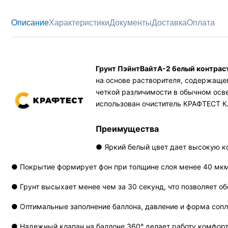
Описание
Характеристики
Документы
Доставка
Оплата
Грунт ПэйнтВайтА-2 белый контрас
на основе растворителя, содержащег
четкой различимости в обычном осв
использован очиститель КРАФТЕСТ К
Преимущества
● Яркий белый цвет дает высокую к
● Покрытие формирует фон при толщине слоя менее 40 мкм,
● Грунт высыхает менее чем за 30 секунд, что позволяет о
● Оптимальные заполнение баллона, давление и форма сопл
● Надежный клапан на баллоне 360° делает работу комфортн