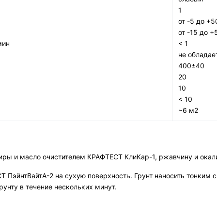
1
от -5 до +5
от -15 до +
мин
< 1
не обладае
400±40
20
10
< 10
~6 м2
жиры и масло очистителем КРАФТЕСТ КлиКар-1, ржавчину и окал
Т ПэйнтВайтА-2 на сухую поверхность. Грунт наносить тонким 
рунту в течение нескольких минут.