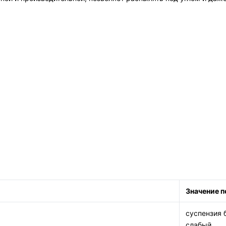
Значение п
суспензия 
слабый