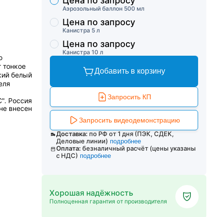
Цена по запросу
Торговые предложения
Аэрозольный баллон 500 мл
Цена по запросу
Канистра 5 л
Цена по запросу
Канистра 10 л
о
 тонкое
Добавить в корзину
кий белый
еля
Запросить КП
". Россия
не внесен
Запросить видеодемонстрацию
Доставка:
по РФ от 1 дня (ПЭК, СДЕК,
Деловые линии)
подробнее
Оплата:
безналичный расчёт (цены указаны
с НДС)
подробнее
Хорошая надёжность
Полноценная гарантия от производителя