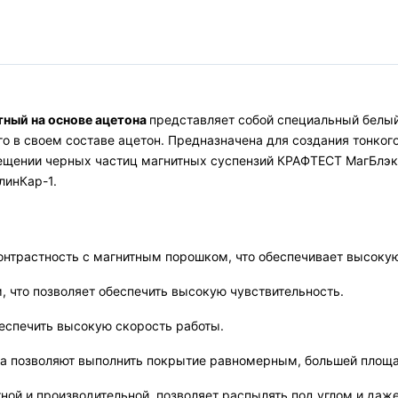
тный на основе ацетона
представляет собой специальный белый
о в своем составе ацетон. Предназначена для создания тонкого
ещении черных частиц магнитных суспензий КРАФТЕСТ МагБлэк
линКар-1.
онтрастность с магнитным порошком, что обеспечивает высокую
 что позволяет обеспечить высокую чувствительность.
беспечить высокую скорость работы.
а позволяют выполнить покрытие равномерным, большей площад
ой и производительной, позволяет распылять под углом и даж