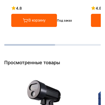
4.8
4.8
Рейтинг 4.8 из 5
Рейтинг
В корзину
Под заказ
Просмотренные товары