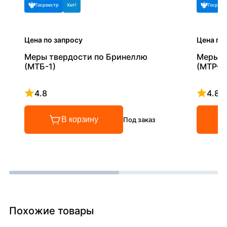
Госреестр
Хит!
Госреес
Цена по запросу
Цена по
Меры твердости по Бринеллю
Меры т
(МТБ-1)
(МТР-1)
4.8
4.8
Рейтинг 4.8 из 5
Рейтинг
В корзину
Под заказ
Похожие товары