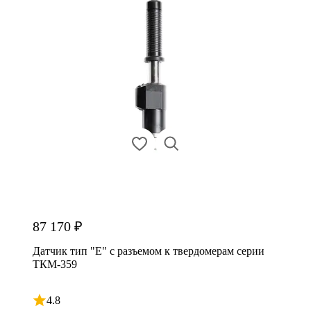
87 170 ₽
Датчик тип "E" с разъемом к твердомерам серии
ТКМ-359
4.8
Рейтинг 4.8 из 5