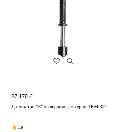
87 170 ₽
Датчик тип "E" к твердомерам серии ТКМ-359
4.8
Рейтинг 4.8 из 5