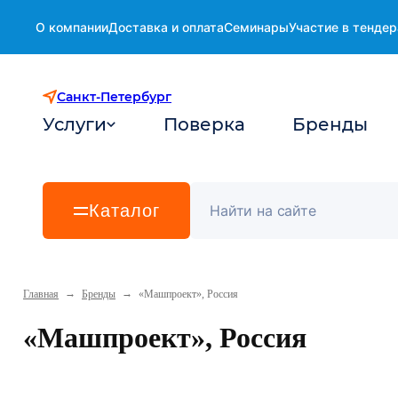
О компании
Доставка и оплата
Семинары
Участие в тендер
Санкт-Петербург
Услуги
Поверка
Бренды
Каталог
→
→
Главная
Бренды
«Машпроект», Россия
«Машпроект», Россия