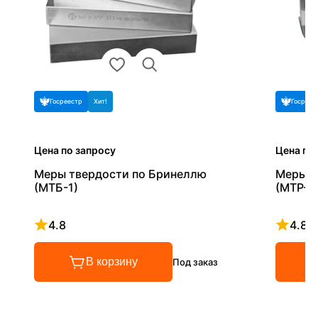
Госреестр
Хит!
Госреес
Цена по запросу
Цена по
Меры твердости по Бринеллю
Меры т
(МТБ-1)
(МТР-1)
4.8
4.8
Рейтинг 4.8 из 5
Рейтинг
В корзину
Под заказ