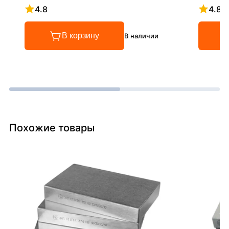
4.8
4.8
Рейтинг 4.8 из 5
Рейтинг
В корзину
В наличии
Похожие товары