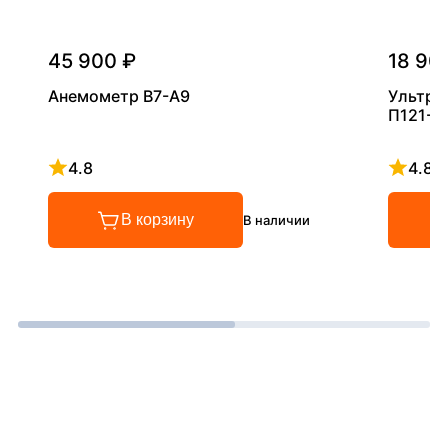
45 900 ₽
18 90
Анемометр В7-А9
Ультра
П121-5
4.8
4.8
Рейтинг 4.8 из 5
Рейтинг
В корзину
В наличии