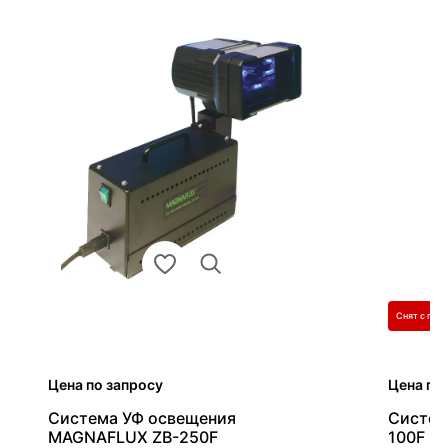
Снят с про
Цена по запросу
Цена по
Система УФ освещения
Систем
MAGNAFLUX ZB-250F
100F