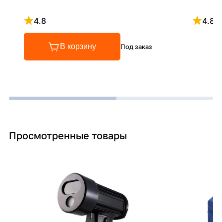
4.8
4.8
Рейтинг 4.8 из 5
Рейтинг
В корзину
Под заказ
Просмотренные товары