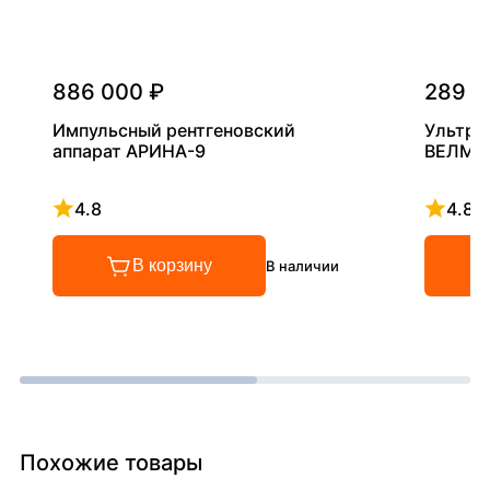
886 000 ₽
289 0
Импульсный рентгеновский
Ультра
аппарат АРИНА-9
ВЕЛМА
4.8
4.8
Рейтинг 4.8 из 5
Рейтинг
В корзину
В наличии
Похожие товары