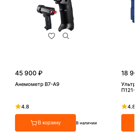
45 900 ₽
18 90
Анемометр В7-А9
Ультра
П121-5
4.8
4.8
Рейтинг 4.8 из 5
Рейтинг
В корзину
В наличии