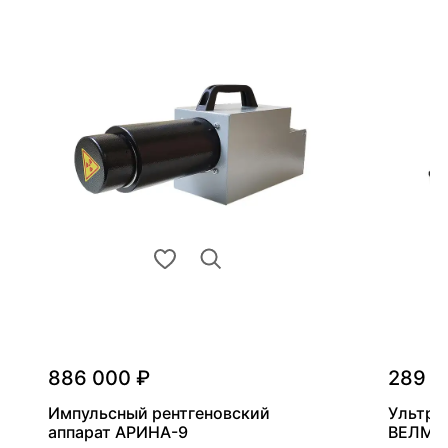
886 000 ₽
289 0
Импульсный рентгеновский
Ультра
аппарат АРИНА-9
ВЕЛМА