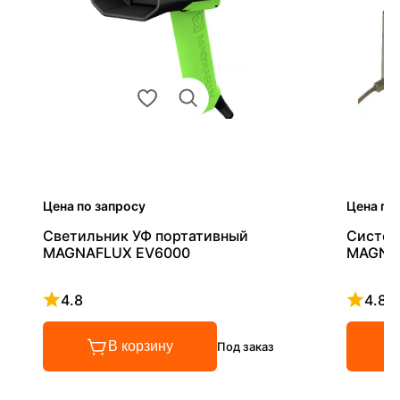
Цена по запросу
Цена по
Светильник УФ портативный
Систем
MAGNAFLUX EV6000
MAGNAF
4.8
4.8
Рейтинг 4.8 из 5
Рейтинг
В корзину
Под заказ