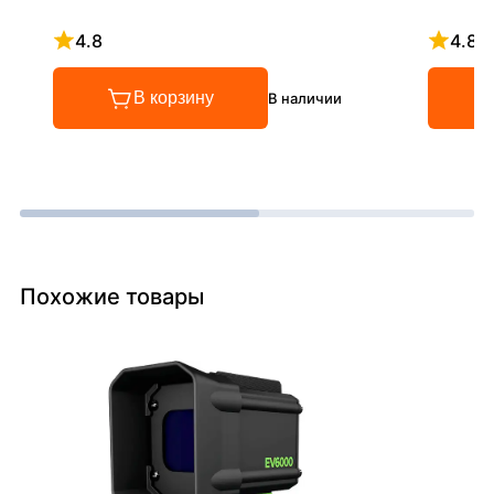
4.8
4.8
Рейтинг 4.8 из 5
Рейтинг
В корзину
В наличии
Похожие товары