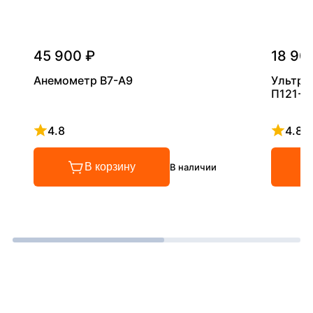
45 900 ₽
18 90
Анемометр В7-А9
Ультра
П121-5
4.8
4.8
Рейтинг 4.8 из 5
Рейтинг
В корзину
В наличии