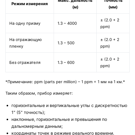
Макс. дальность
Точность
Режим измерения
(м)
(мм)
± (2.0 + 2
На одну призму
1.3 – 4000
ppm)
На отражающую
± (2.0 + 2
1.3 – 500
пленку
ppm)
± (2.0 + 2
Без отражателя
1.3 – 600
ppm)
*Примечание: ppm (parts per million) – 1 ppm = 1 мм на 1 км.*
Таким образом, прибор измеряет:
горизонтальные и вертикальные углы с дискретностью
1" (5" точность);
наклонные, горизонтальные и превышения по
дальномерным данным;
координаты точек в режиме реального времени.