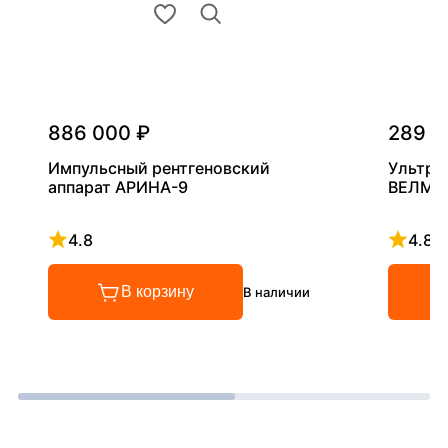
886 000 ₽
289 0
Импульсный рентгеновский
Ультра
аппарат АРИНА-9
ВЕЛМА
4.8
4.8
Рейтинг 4.8 из 5
Рейтинг
В корзину
В наличии