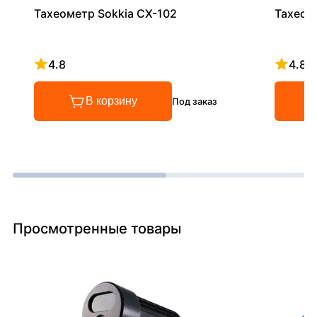
Тахеометр Sokkia CX-102
Тахеом
4.8
4.8
Рейтинг 4.8 из 5
Рейтинг
В корзину
Под заказ
Просмотренные товары