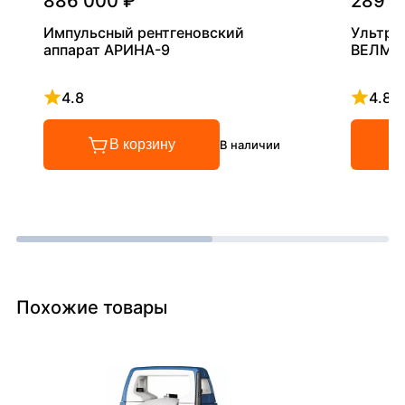
886 000 ₽
289 0
Импульсный рентгеновский
Ультра
аппарат АРИНА-9
ВЕЛМА
4.8
4.8
Рейтинг 4.8 из 5
Рейтинг
В корзину
В наличии
Похожие товары