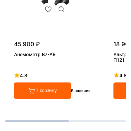
45 900 ₽
18 90
Анемометр В7-А9
Ультра
П121-5
4.8
4.8
Рейтинг 4.8 из 5
Рейтинг
В корзину
В наличии