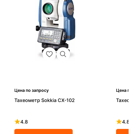
Цена по запросу
Цена по
Тахеометр Sokkia CX-102
Тахеом
4.8
4.8
Рейтинг 4.8 из 5
Рейтинг