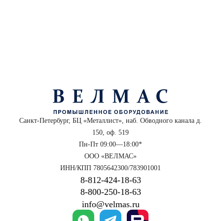
Санкт-Петербург, БЦ «Металлист», наб. Обводного канала д.
150, оф. 519
Пн-Пт 09:00—18:00*
ООО «ВЕЛМАС»
ИНН/КПП 7805642300/783901001
8‑812‑424‑18‑63
8‑800‑250‑18‑63
info@velmas.ru