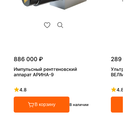
886 000 ₽
289 0
Импульсный рентгеновский
Ультра
аппарат АРИНА-9
ВЕЛМА
4.8
4.8
Рейтинг 4.8 из 5
Рейтинг
В корзину
В наличии