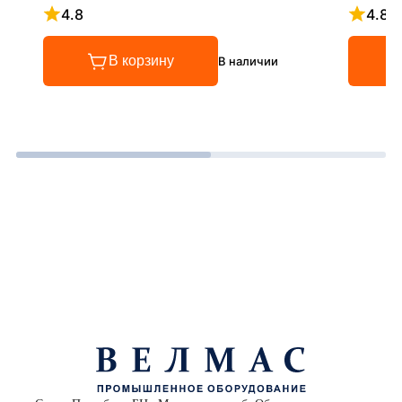
4.8
4.8
Рейтинг 4.8 из 5
Рейтинг
В корзину
В наличии