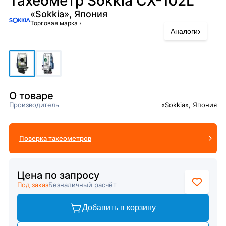
Тахеометр Sokkia CX-102L
«Sokkia», Япония
Торговая марка
›
›
Аналоги
О товаре
Производитель
«Sokkia», Япония
Поверка тахеометров
Цена по запросу
Под заказ
Безналичный расчёт
Добавить в корзину