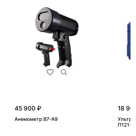
45 900 ₽
18 90
Анемометр В7-А9
Ультра
П121-5