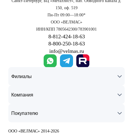
Санкт-Петербург, БЦ «Металлист», наб. Обводного канала д.
150, оф. 519
Пн-Пт 09:00—18:00*
ООО «ВЕЛМАС»
ИНН/КПП 7805642300/783901001
8‑812‑424‑18‑63
8‑800‑250‑18‑63
info@velmas.ru
Филиалы
Компания
Покупателю
ООО «ВЕЛМАС» 2014-2026