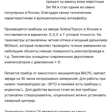
пришел на замену всем известным
Set RX и стал одним из самых
популярных в России, благодаря своим техническим
характеристикам и функциональному интерфейсу.
Производятся приборы на заводе Sokkia/Topcon в Японии и
поставляются в вариантах: 5',3',2' и 1' угловой точности. На
тахеометры установлены четкая оптика и мощный дальномер
REDtech, который позволяет проводить точные измерения на
небольшие объекты,темную поверхность,электропровода и
т.д. Тахеометры оснащены современным двухосевым
компенсатором с диапазоном ± 6’.
Питается прибор от емкостного аккумулятора BDC70, хватает
заряда на 36 часов непрерывных имзерений. Для работы при
низких температурах( до -30°С) в линейке есть приборы с
индексом L. Для удобства выноса точек во все приборы
установлен створоуказатель, опционально можно установить
лазерный центрир.
Тахеометры Sokkia CX являются одними из самых