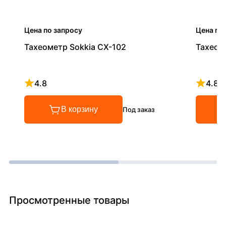
Цена по запросу
Цена по
Тахеометр Sokkia CX-102
Тахеом
4.8
4.8
Рейтинг 4.8 из 5
Рейтинг
В корзину
Под заказ
Просмотренные товары