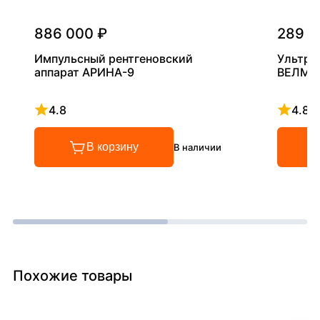
886 000 ₽
289 0
Импульсный рентгеновский
Ультра
аппарат АРИНА-9
ВЕЛМА
4.8
4.8
Рейтинг 4.8 из 5
Рейтинг
В корзину
В наличии
Похожие товары