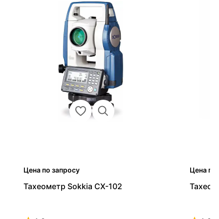
Цена по запросу
Цена по
Тахеометр Sokkia CX-102
Тахеом