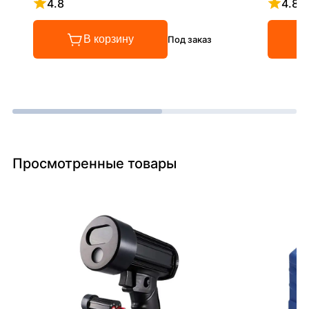
4.8
4.8
Рейтинг 4.8 из 5
Рейтинг
В корзину
Под заказ
Просмотренные товары