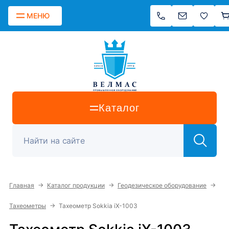
МЕНЮ
Каталог
→
→
→
Главная
Каталог продукции
Геодезическое оборудование
→
Тахеометры
Тахеометр Sokkia iX-1003