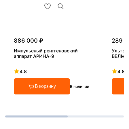
886 000 ₽
289 0
Импульсный рентгеновский
Ультра
аппарат АРИНА-9
ВЕЛМА
4.8
4.8
Рейтинг 4.8 из 5
Рейтинг
В корзину
В наличии