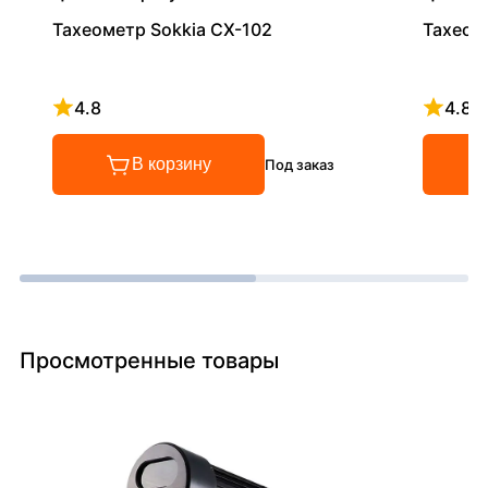
Тахеометр Sokkia CX-102
Тахеом
4.8
4.8
Рейтинг 4.8 из 5
Рейтинг
В корзину
Под заказ
Просмотренные товары