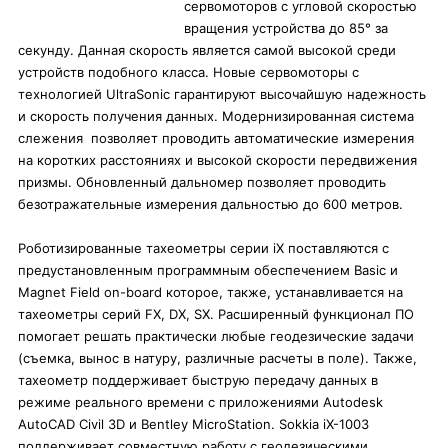
сервомоторов с угловой скоростью
вращения устройства до 85° за
секунду. Данная скорость является самой высокой среди
устройств подобного класса. Новые сервомоторы с
технологией UltraSonic гарантируют высочайшую надежность
и скорость получения данных. Модернизированная система
слежения позволяет проводить автоматические измерения
на коротких расстояниях и высокой скорости передвижения
призмы. Обновленный дальномер позволяет проводить
безотражательные измерения дальностью до 600 метров.
Роботизированные тахеометры серии iX поставляются с
предустановленным программным обеспечением Basic и
Magnet Field on-board которое, также, устанавливается на
тахеометры серий FX, DX, SX. Расширенный функционал ПО
помогает решать практически любые геодезические задачи
(cъемка, вынос в натуру, различные расчеты в поле). Также,
тахеометр поддерживает быструю передачу данных в
режиме реального времени c приложениями Autodesk
AutoCAD Civil 3D и Bentley MicroStation. Sokkia iX-1003
поддерживает совместную работу с геодезическими