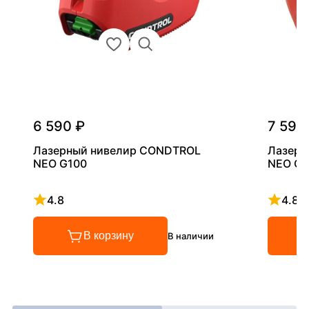
6 590 ₽
7 590
Лазерный нивелир CONDTROL
Лазерн
NEO G100
NEO G2
4.8
4.8
Рейтинг 4.8 из 5
Рейтинг
В корзину
В наличии