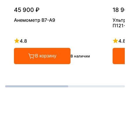
45 900 ₽
18 90
Анемометр В7-А9
Ультра
П121-5
4.8
4.8
Рейтинг 4.8 из 5
Рейтинг
В корзину
В наличии