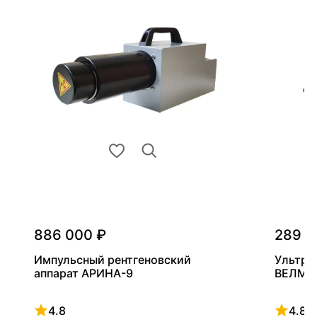
886 000 ₽
289 0
Импульсный рентгеновский
Ультра
аппарат АРИНА-9
ВЕЛМА
4.8
4.8
Рейтинг 4.8 из 5
Рейтинг