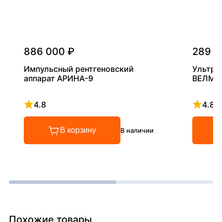
886 000 ₽
289 0
Импульсный рентгеновский
Ультра
аппарат АРИНА-9
ВЕЛМА
4.8
4.8
Рейтинг 4.8 из 5
Рейтинг
В корзину
В наличии
Похожие товары