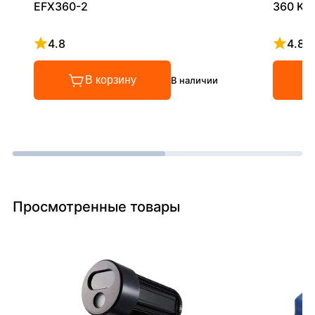
EFX360-2
360 KIT
4.8
4.8
Рейтинг 4.8 из 5
Рейтинг
В корзину
В наличии
Просмотренные товары