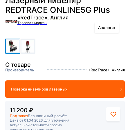
Лазерный нивелир
REDTRACE ONLINE5G Plus
«RedTrace», Англия
Торговая марка
›
›
Аналоги
О товаре
Производитель
«RedTrace», Англия
Поверка нивелиров лазерных
11 200 ₽
Под заказ
Безналичный расчёт
Цена от 01.04.2026, для уточнения
актуальной стоимости просим
связаться с менеджером.