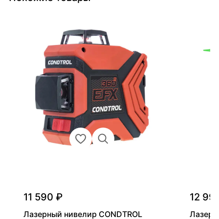
11 590 ₽
12 99
Лазерный нивелир CONDTROL
Лазерн