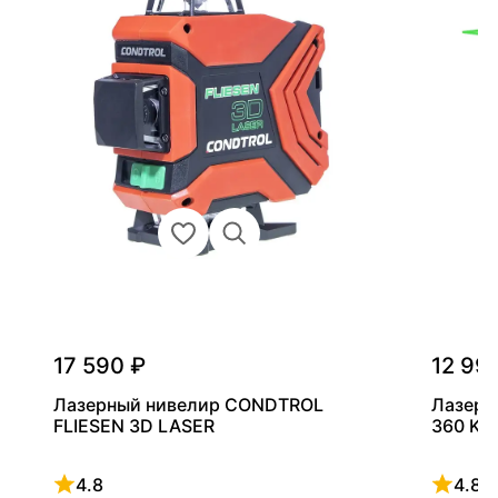
17 590 ₽
12 99
Лазерный нивелир CONDTROL
Лазерн
FLIESEN 3D LASER
360 KIT
4.8
4.8
Рейтинг 4.8 из 5
Рейтинг