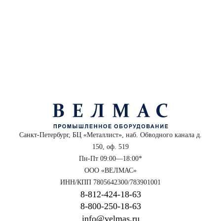
Санкт-Петербург, БЦ «Металлист», наб. Обводного канала д.
150, оф. 519
Пн-Пт 09:00—18:00*
ООО «ВЕЛМАС»
ИНН/КПП 7805642300/783901001
8‑812‑424‑18‑63
8‑800‑250‑18‑63
info@velmas.ru