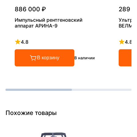
886 000 ₽
289 0
Импульсный рентгеновский
Ультра
аппарат АРИНА-9
ВЕЛМА
4.8
4.8
Рейтинг 4.8 из 5
Рейтинг
В корзину
В наличии
Похожие товары