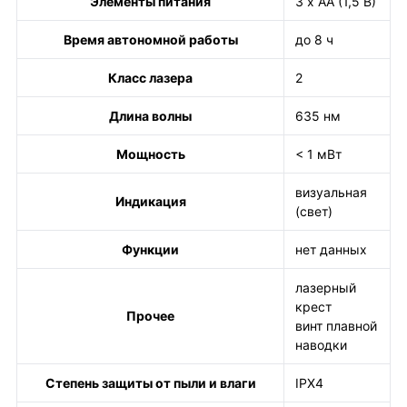
Элементы питания
3 х АА (1,5 В)
Время автономной работы
до 8 ч
Класс лазера
2
Длина волны
635 нм
Мощность
< 1 мВт
визуальная
Индикация
(свет)
Функции
нет данных
лазерный
крест
Прочее
винт плавной
наводки
Степень защиты от пыли и влаги
IPX4