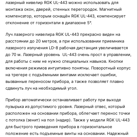
лазерный нивелир RGK UL-443 можно использовать для
монтажа окон, дверей, стенных перегородок. Магнитный
компенсатор, которым оснащён RGK UL-443, компенсирует
отклонение от горизонтали в диапазоне 5°.
Луч лазерного нивелира RGK UL-443 прекрасно виден на
расстоянии до 20 метров, а при использовании приемника
лазерного излучения LD-8 рабочая дистанция увеличивается
до 70 м. Лазерный уровень UL-443 очень прост в управлении,
для работы с ним не нужно специальных навыков. Кнопки
включения режимов интуитивно понятны. Поворотный корпус
на трегере с подъёмными винтами исключает ошибки,
вызванные переносом прибора, а также позволяет плавно
сдвинуть луч на необходимый угол.
Прибор автоматически останавливает работу при выходе
пузырька из допустимого уровня. Лазерный отвес, который
расположен на основании прибора, облегчает перенос точки
с потолка (зенит) на пол (надир). Также у модели RGK UL-443
для быстрого приведения прибора в горизонтальное
положение есть подъемные винты на основании. Надежный