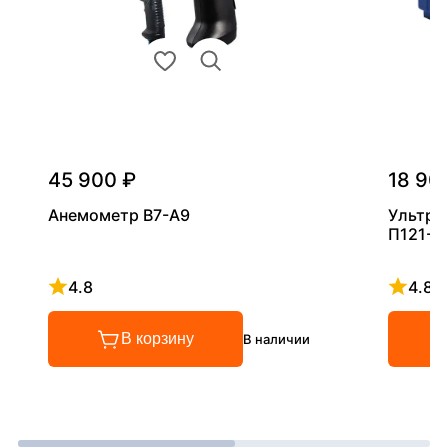
45 900 ₽
18 90
Анемометр В7-А9
Ультра
П121-5
4.8
4.8
Рейтинг 4.8 из 5
Рейтинг
В корзину
В наличии