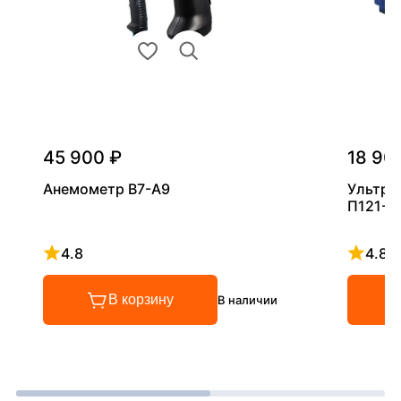
45 900 ₽
18 90
Анемометр В7-А9
Ультра
П121-5
4.8
4.8
Рейтинг 4.8 из 5
Рейтинг
В корзину
В наличии