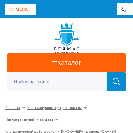
МЕНЮ
Каталог
→
→
Главная
Ультразвуковые дефектоскопы
→
Популярные дефектоскопы
Ультразвуковой дефектоскоп УИУ «СКАНЕР+» модель «СКАРУЧ»