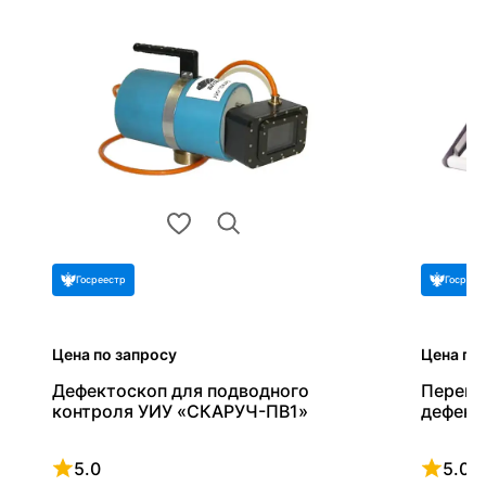
Госреестр
Госреес
Цена по запросу
Цена по
Дефектоскоп для подводного
Перено
контроля УИУ «СКАРУЧ-ПВ1»
дефект
5.0
5.0
Рейтинг 5 из 5
Рейтинг