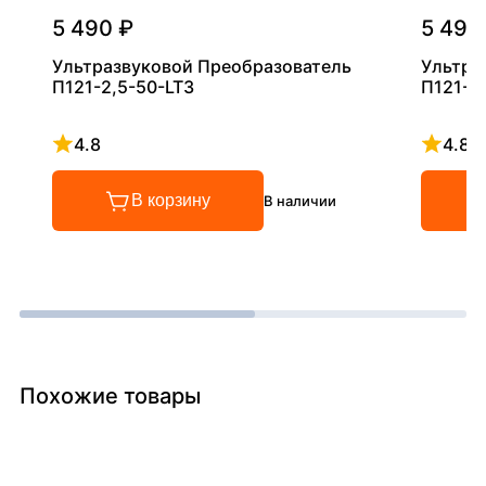
5 490 ₽
5 490
Ультразвуковой Преобразователь
Ультра
П121-2,5-50-LT3
П121-5
4.8
4.8
Рейтинг 4.8 из 5
Рейтинг
В корзину
В наличии
Похожие товары