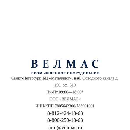
Санкт-Петербург, БЦ «Металлист», наб. Обводного канала д.
150, оф. 519
Пн-Пт 09:00—18:00*
ООО «ВЕЛМАС»
ИНН/КПП 7805642300/783901001
8‑812‑424‑18‑63
8‑800‑250‑18‑63
info@velmas.ru