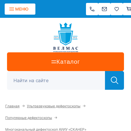
МЕНЮ
Каталог
→
→
Главная
Ультразвуковые дефектоскопы
→
Популярные дефектоскопы
Многоканальный дефектоскоп АУИУ «СКАНЕР»