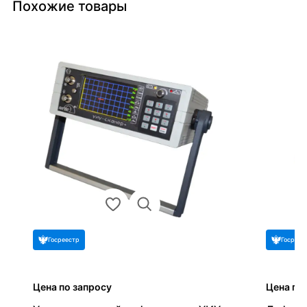
Похожие товары
Госреестр
Госреес
Цена по запросу
Цена по