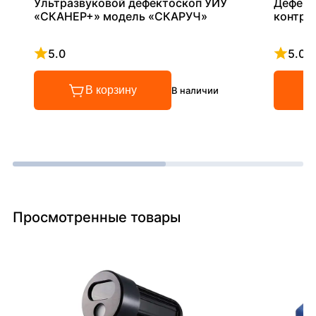
Ультразвуковой дефектоскоп УИУ
Дефект
«СКАНЕР+» модель «СКАРУЧ»
контро
5.0
5.0
Рейтинг 5 из 5
Рейтинг
В корзину
В наличии
Просмотренные товары