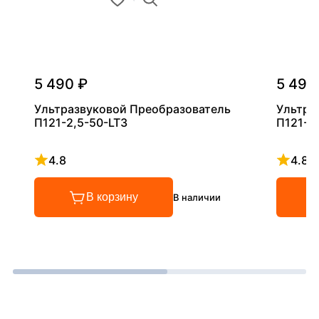
5 490 ₽
5 490
Ультразвуковой Преобразователь
Ультра
П121-2,5-50-LT3
П121-5
4.8
4.8
Рейтинг 4.8 из 5
Рейтинг
В корзину
В наличии