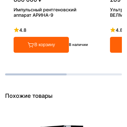
Импульсный рентгеновский
Ультра
аппарат АРИНА-9
ВЕЛМА
4.8
4.8
Рейтинг 4.8 из 5
Рейтинг
В корзину
В наличии
Похожие товары