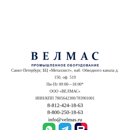
Санкт-Петербург, БЦ «Металлист», наб. Обводного канала д.
150, оф. 519
Пн-Пт 09:00—18:00*
ООО «ВЕЛМАС»
ИНН/КПП 7805642300/783901001
8‑812‑424‑18‑63
8‑800‑250‑18‑63
info@velmas.ru