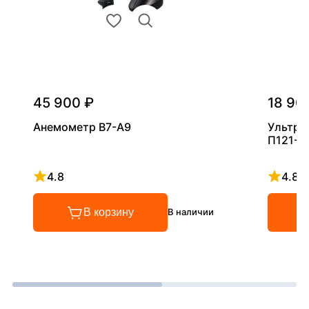
45 900 ₽
18 90
Анемометр В7-А9
Ультра
П121-5
4.8
4.8
Рейтинг 4.8 из 5
Рейтинг
В корзину
В наличии