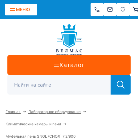
МЕНЮ
Каталог
→
→
Главная
Лабораторное оборудование
→
Климатические камеры и печи
Муфельная печь SNOL (СНОЛ) 7,2/900