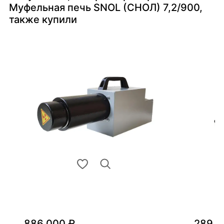
Муфельная печь SNOL (СНОЛ) 7,2/900,
также купили
886 000 ₽
289 0