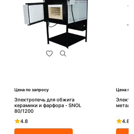
Цена по запросу
Цена по
Электропечь для обжига
Электр
керамики и фарфора - SNOL
металл
80/1200
4.8
4.8
Рейтинг 4.8 из 5
Рейтинг