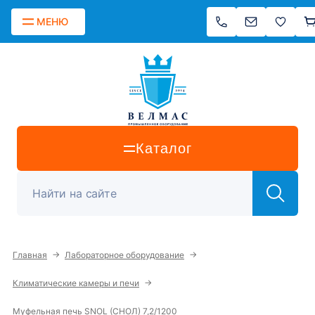
МЕНЮ
Каталог
→
→
Главная
Лабораторное оборудование
→
Климатические камеры и печи
Муфельная печь SNOL (СНОЛ) 7,2/1200