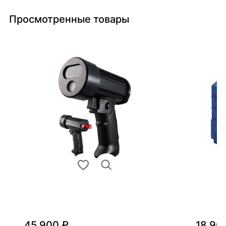
Просмотренные товары
45 900 ₽
18 90