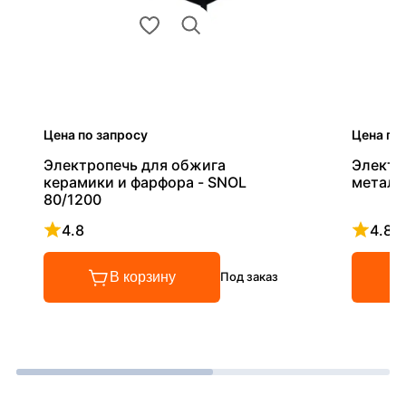
Цена по запросу
Цена по
Электропечь для обжига
Электр
керамики и фарфора - SNOL
металл
80/1200
4.8
4.8
Рейтинг 4.8 из 5
Рейтинг
В корзину
Под заказ