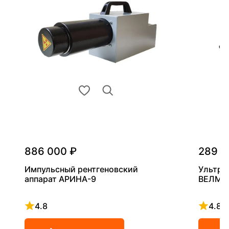
886 000 ₽
289 0
Импульсный рентгеновский
Ультра
аппарат АРИНА-9
ВЕЛМА
4.8
4.8
Рейтинг 4.8 из 5
Рейтинг