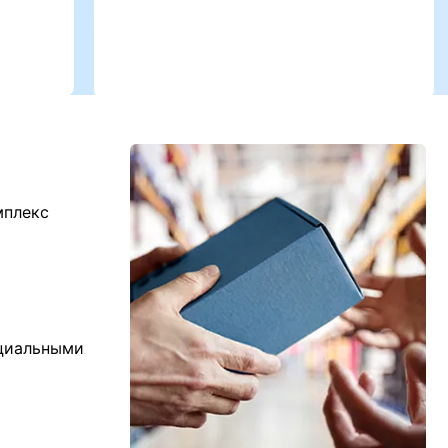
мплекс
ициальными