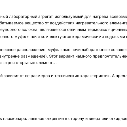
ный лабораторный агрегат, используемый для нагрева всевозм
атываемое вещество от воздействия нагревательного элемент
гнеупорного волокна, являющегося отличным термоизоляционн
конного муфеля печи комплектуются керамическими подовыми 
т внешнее расположение, муфельные печи лабораторные оснаще
(внутренне размещение). Этот вариант намного предпочтительн
з строя открытые элементы.
й зависит от ее размеров и технических характеристик. А пре
 плоскопараллельное открытие в сторону и вверх или откидное 