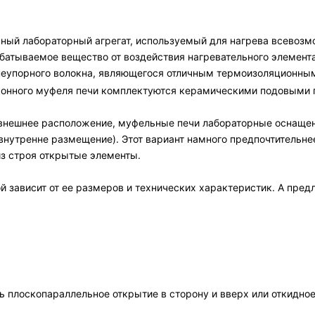
ный лабораторный агрегат, используемый для нагрева всевозм
атываемое вещество от воздействия нагревательного элемент
гнеупорного волокна, являющегося отличным термоизоляционн
конного муфеля печи комплектуются керамическими подовыми 
т внешнее расположение, муфельные печи лабораторные оснаще
(внутренне размещение). Этот вариант намного предпочтительн
з строя открытые элементы.
й зависит от ее размеров и технических характеристик. А пре
 плоскопараллельное открытие в сторону и вверх или откидное 