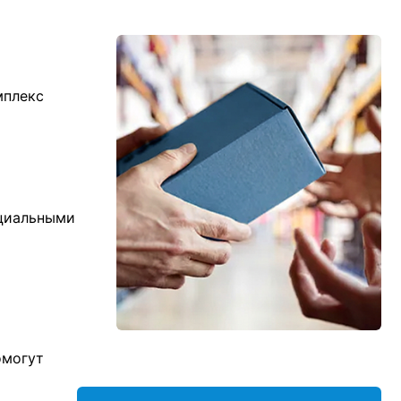
мплекс
ициальными
омогут