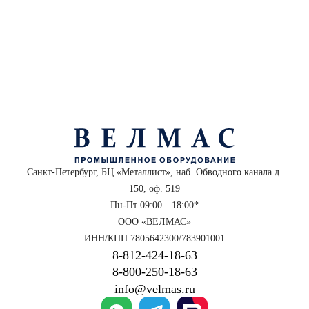
Санкт-Петербург, БЦ «Металлист», наб. Обводного канала д.
150, оф. 519
Пн-Пт 09:00—18:00*
ООО «ВЕЛМАС»
ИНН/КПП 7805642300/783901001
8‑812‑424‑18‑63
8‑800‑250‑18‑63
info@velmas.ru