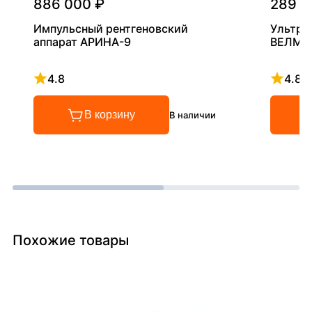
886 000 ₽
289 0
Импульсный рентгеновский
Ультра
аппарат АРИНА-9
ВЕЛМА
4.8
4.8
Рейтинг 4.8 из 5
Рейтинг
В корзину
В наличии
Похожие товары