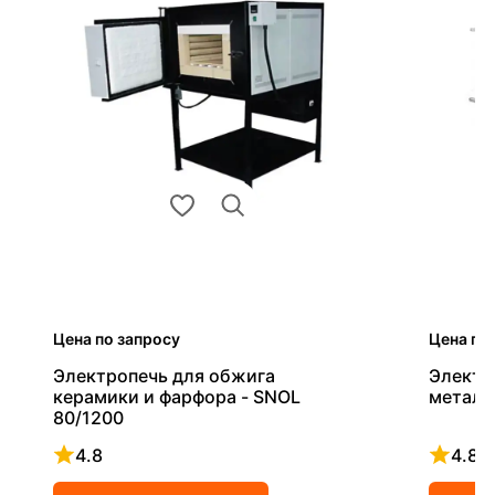
Цена по запросу
Цена по
Электропечь для обжига
Электр
керамики и фарфора - SNOL
металл
80/1200
4.8
4.8
Рейтинг 4.8 из 5
Рейтинг