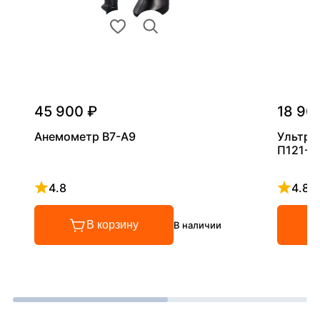
45 900 ₽
18 90
Анемометр В7-А9
Ультра
П121-5
4.8
4.8
Рейтинг 4.8 из 5
Рейтинг
В корзину
В наличии