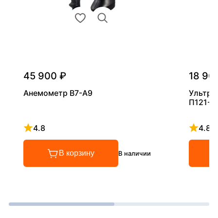
45 900 ₽
18 90
Анемометр В7-А9
Ультра
П121-5
4.8
4.8
Рейтинг 4.8 из 5
Рейтинг
В корзину
В наличии