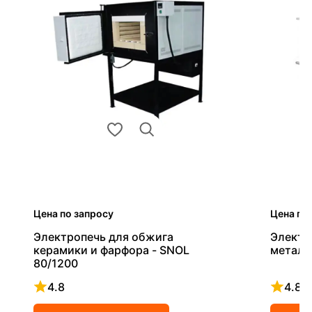
Цена по запросу
Цена по
Электропечь для обжига
Электр
керамики и фарфора - SNOL
металл
80/1200
4.8
4.8
Рейтинг 4.8 из 5
Рейтинг