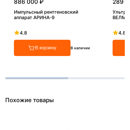
886 000 ₽
289 0
Импульсный рентгеновский
Ультра
аппарат АРИНА-9
ВЕЛМА
4.8
4.8
Рейтинг 4.8 из 5
Рейтинг
В корзину
В наличии
Похожие товары