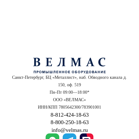
Санкт-Петербург, БЦ «Металлист», наб. Обводного канала д.
150, оф. 519
Пн-Пт 09:00—18:00*
ООО «ВЕЛМАС»
ИНН/КПП 7805642300/783901001
8‑812‑424‑18‑63
8‑800‑250‑18‑63
info@velmas.ru