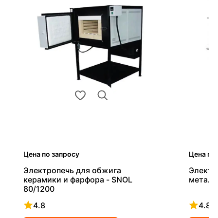
Цена по запросу
Цена по
Электропечь для обжига
Электр
керамики и фарфора - SNOL
металл
80/1200
4.8
4.8
Рейтинг 4.8 из 5
Рейтинг