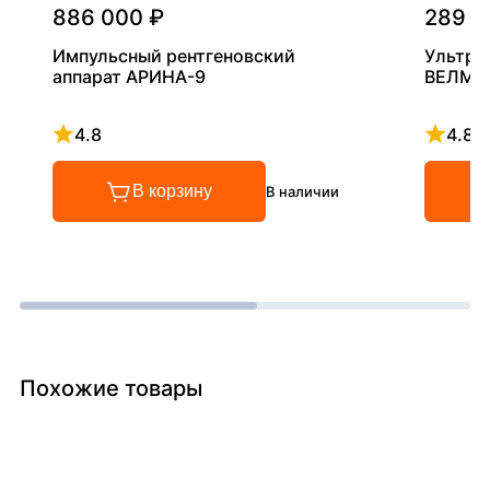
886 000 ₽
289 0
Импульсный рентгеновский
Ультра
аппарат АРИНА-9
ВЕЛМА
4.8
4.8
Рейтинг 4.8 из 5
Рейтинг
В корзину
В наличии
Похожие товары