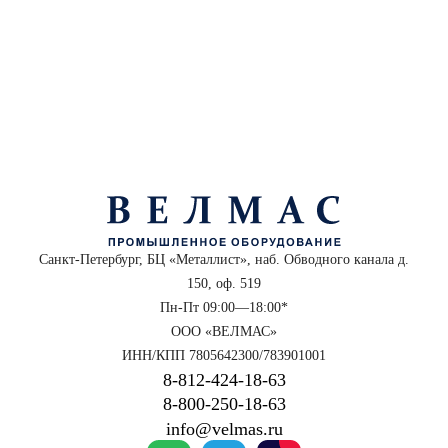
Санкт-Петербург, БЦ «Металлист», наб. Обводного канала д.
150, оф. 519
Пн-Пт 09:00—18:00*
ООО «ВЕЛМАС»
ИНН/КПП 7805642300/783901001
8‑812‑424‑18‑63
8‑800‑250‑18‑63
info@velmas.ru