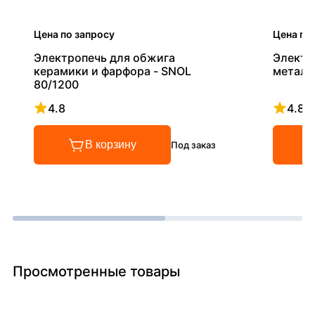
Цена по запросу
Цена по
Электропечь для обжига
Электр
керамики и фарфора - SNOL
металл
80/1200
4.8
4.8
Рейтинг 4.8 из 5
Рейтинг
В корзину
Под заказ
Просмотренные товары