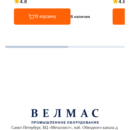
4.8
4.8
Рейтинг 4.8 из 5
Рейтинг
В корзину
В наличии
Санкт-Петербург, БЦ «Металлист», наб. Обводного канала д.