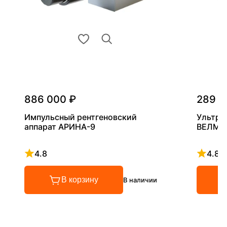
886 000 ₽
289 0
Импульсный рентгеновский
Ультра
аппарат АРИНА-9
ВЕЛМА
4.8
4.8
Рейтинг 4.8 из 5
Рейтинг
В корзину
В наличии