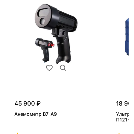
45 900 ₽
18 90
Анемометр В7-А9
Ультра
П121-5