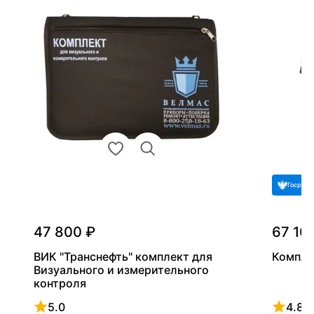
Госреес
47 800 ₽
67 10
ВИК "Транснефть" комплект для
Компле
Визуального и измерительного
контроля
5.0
4.8
Рейтинг 5 из 5
Рейтинг