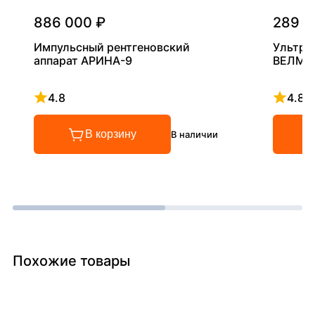
886 000 ₽
289 0
Импульсный рентгеновский
Ультра
аппарат АРИНА-9
ВЕЛМА
4.8
4.8
Рейтинг 4.8 из 5
Рейтинг
В корзину
В наличии
Похожие товары