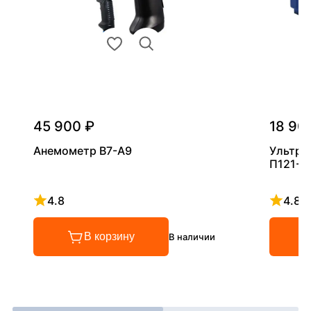
45 900 ₽
18 90
Анемометр В7-А9
Ультра
П121-5
4.8
4.8
Рейтинг 4.8 из 5
Рейтинг
В корзину
В наличии