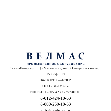
Санкт-Петербург, БЦ «Металлист», наб. Обводного канала д.
150, оф. 519
Пн-Пт 09:00—18:00*
ООО «ВЕЛМАС»
ИНН/КПП 7805642300/783901001
8‑812‑424‑18‑63
8‑800‑250‑18‑63
info@velmas.ru