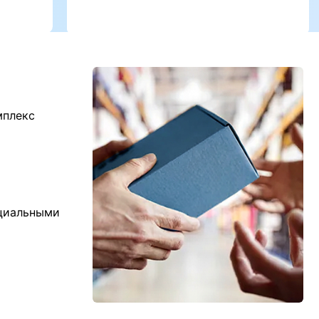
мплекс
ициальными