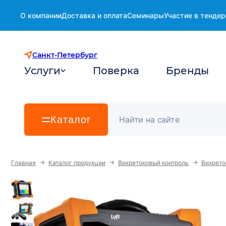
О компании
Доставка и оплата
Семинары
Участие в тендер
Санкт-Петербург
Услуги
Поверка
Бренды
Каталог
→
→
→
Главная
Каталог продукции
Вихретоковый контроль
Вихрето